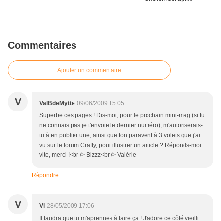
Commentaires
Ajouter un commentaire
V
ValBdeMytte
09/06/2009 15:05
Superbe ces pages ! Dis-moi, pour le prochain mini-mag (si tu
ne connais pas je t'envoie le dernier numéro), m'autoriserais-
tu à en publier une, ainsi que ton paravent à 3 volets que j'ai
vu sur le forum Crafty, pour illustrer un article ? Réponds-moi
vite, merci !<br /> Bizzz<br /> Valérie
Répondre
V
Vi
28/05/2009 17:06
Il faudra que tu m'aprennes à faire ça ! J'adore ce côté vieilli