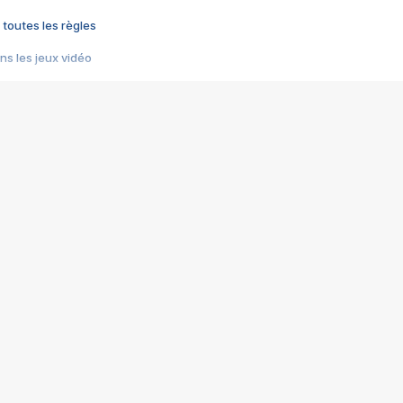
 toutes les règles
s les jeux vidéo
us choquant de Rockstar ? - Le scandale BULLY
e plus moche de Steam
du RÊVE tourne au CAUCHEMAR
pendant 8 heures
it… à tort
umiliés par un jeu vidéo
ire - Final Fantasy 8
ti un empire - Age of Empires
story DOFUS
tard, il crée l'un des pires jeux de tous les temps, MindsEye.